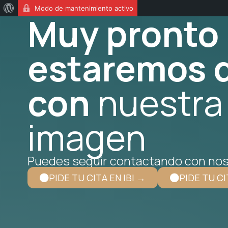
Modo de mantenimiento activo
Muy pronto
estaremos d
con
nuestra
imagen
Puedes seguir contactando con nos
PIDE TU CITA EN IBI →
PIDE TU CI