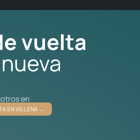
e vuelta
 nueva
otros en
TA EN VILLENA →