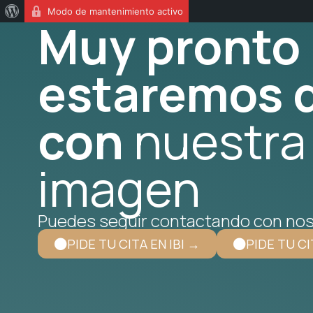
Modo de mantenimiento activo
Muy pronto
estaremos d
con
nuestra
imagen
Puedes seguir contactando con nos
PIDE TU CITA EN IBI →
PIDE TU CI