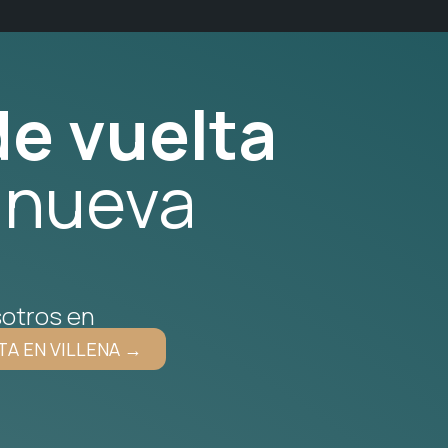
e vuelta
 nueva
otros en
TA EN VILLENA →