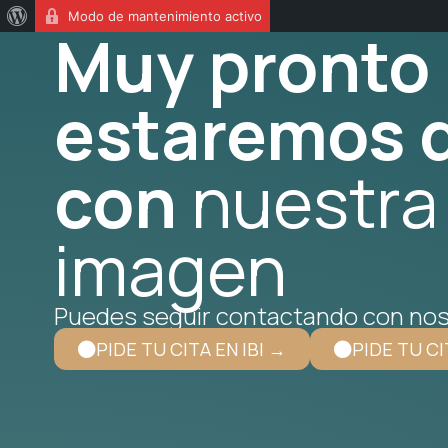
Modo de mantenimiento activo
Muy pronto
estaremos d
con
nuestra
imagen
Puedes seguir contactando con nos
PIDE TU CITA EN IBI →
PIDE TU CI