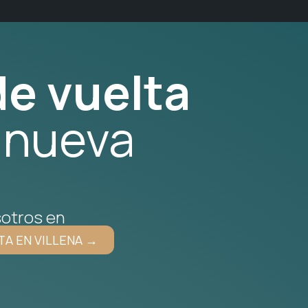
e vuelta
 nueva
otros en
TA EN VILLENA →