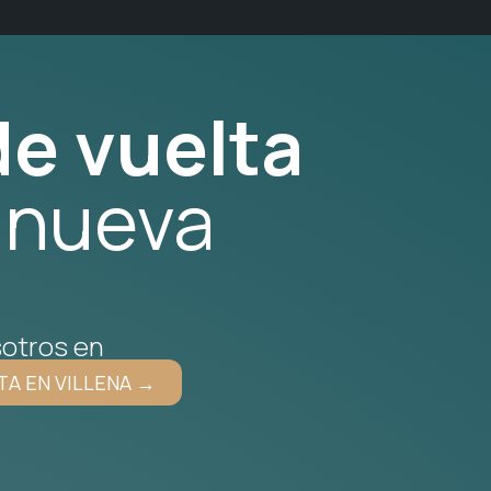
e vuelta
 nueva
otros en
TA EN VILLENA →