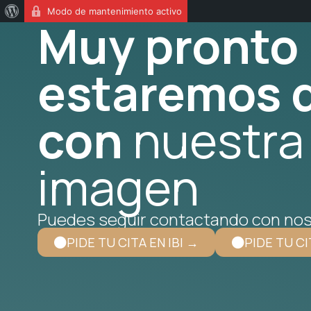
Modo de mantenimiento activo
Muy pronto
estaremos d
con
nuestra
imagen
Puedes seguir contactando con nos
PIDE TU CITA EN IBI →
PIDE TU CI