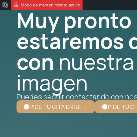
Modo de mantenimiento activo
Muy pronto
estaremos d
con
nuestra
imagen
Puedes seguir contactando con nos
PIDE TU CITA EN IBI →
PIDE TU CI