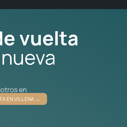
e vuelta
 nueva
otros en
TA EN VILLENA →