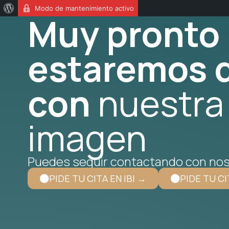
Modo de mantenimiento activo
Muy pronto
estaremos d
con
nuestra
imagen
Puedes seguir contactando con nos
PIDE TU CITA EN IBI →
PIDE TU CI