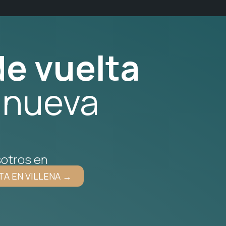
e vuelta
 nueva
otros en
TA EN VILLENA →