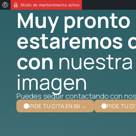
Modo de mantenimiento activo
Muy pronto
estaremos d
con
nuestra
imagen
Puedes seguir contactando con nos
PIDE TU CITA EN IBI →
PIDE TU CI