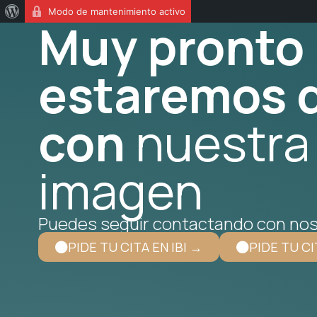
Modo de mantenimiento activo
Muy pronto
estaremos d
con
nuestra
imagen
Puedes seguir contactando con nos
PIDE TU CITA EN IBI →
PIDE TU CI