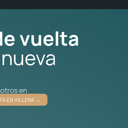
e vuelta
 nueva
otros en
TA EN VILLENA →