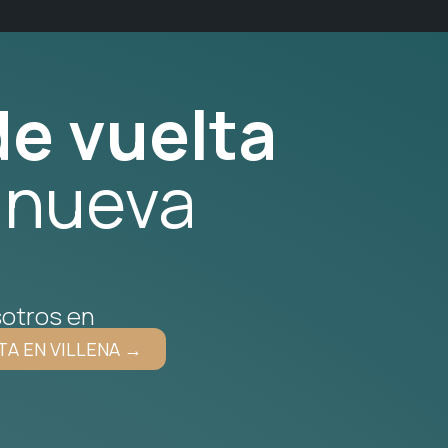
e vuelta
 nueva
otros en
TA EN VILLENA →