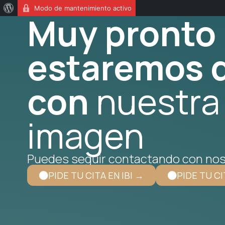
Modo de mantenimiento activo
Muy pronto
estaremos d
con
nuestra
imagen
Puedes seguir contactando con nos
PIDE TU CITA EN IBI →
PIDE TU CI