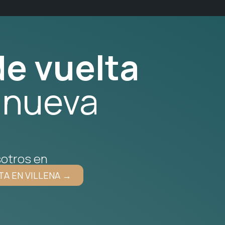
e vuelta
 nueva
otros en
TA EN VILLENA →