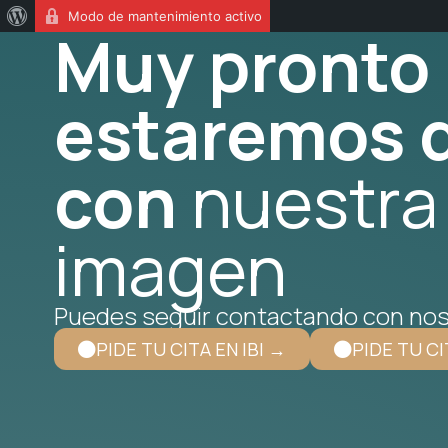
Modo de mantenimiento activo
Muy pronto
estaremos d
con
nuestra
imagen
Puedes seguir contactando con nos
PIDE TU CITA EN IBI →
PIDE TU CI