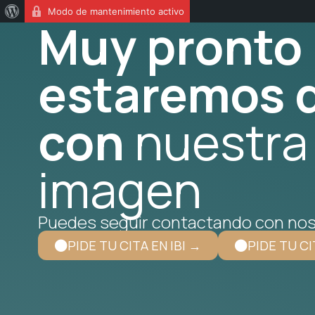
Modo de mantenimiento activo
Muy pronto
estaremos d
con
nuestra
imagen
Puedes seguir contactando con nos
PIDE TU CITA EN IBI →
PIDE TU CI