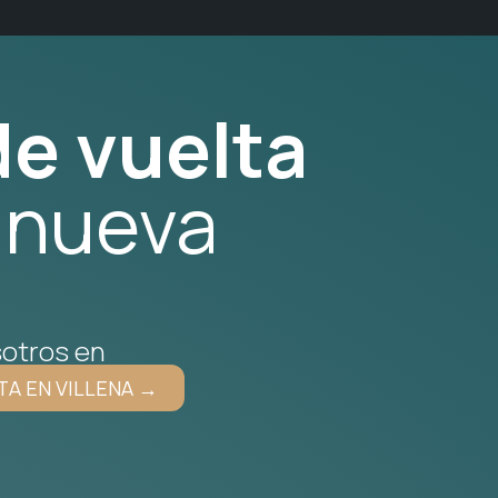
e vuelta
 nueva
otros en
TA EN VILLENA →