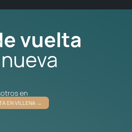
e vuelta
 nueva
otros en
TA EN VILLENA →