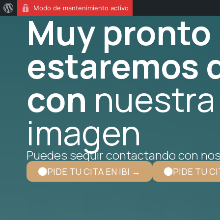
Modo de mantenimiento activo
Muy pronto
estaremos d
con
nuestra
imagen
Puedes seguir contactando con nos
PIDE TU CITA EN IBI →
PIDE TU CI